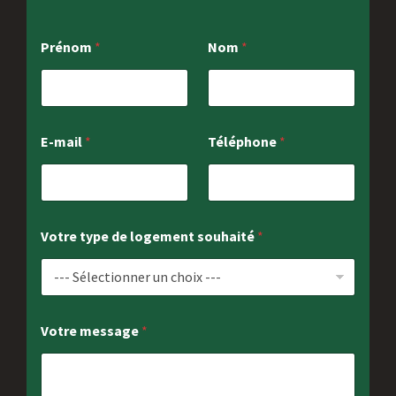
E
Prénom
*
Nom
*
-
m
a
i
l
P
E-mail
*
Téléphone
*
r
é
n
o
m
d
Votre type de logement souhaité
*
e
Votre message
*