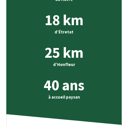
18
km
d’Étretat
25
km
d’Honfleur
40
ans
à accueil paysan