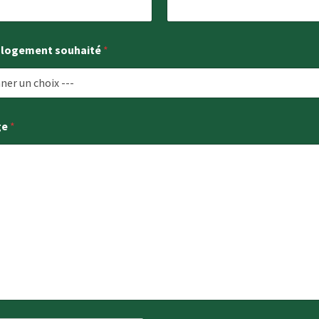
e logement souhaité
*
ge
*