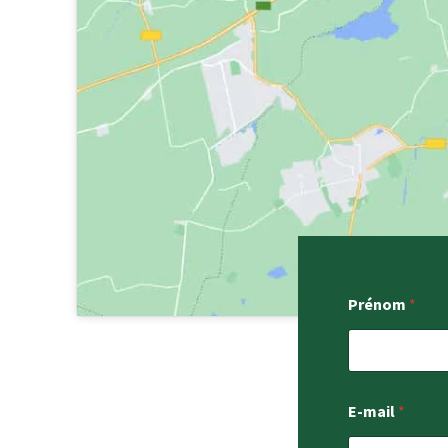
Prénom
*
E-mail
*