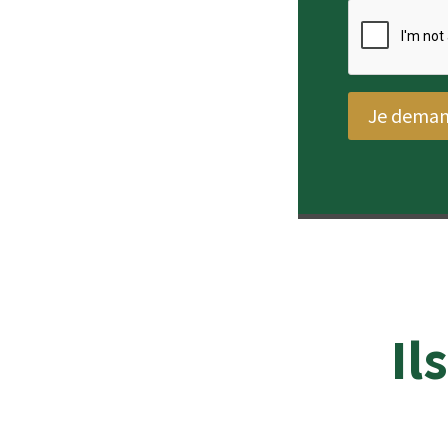
Je deman
Il